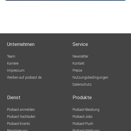
Unternehmen
Service
Team
Newsletter
Karriere
Kontakt
Impressum
Presse
Werben auf podcast.de
Nutzungsbedingungen
Datenschutz
Dienst
Produkte
Podcast anmelden
Podcast-Beratung
Podcast hochladen
Podcast-Jobs
Podcast-Events
Podcast-Push
Registrierung
Podcast-Werbung