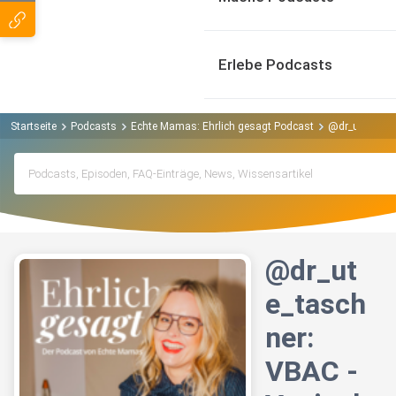
Erlebe Podcasts
Startseite
Podcasts
Echte Mamas: Ehrlich gesagt Podcast
@dr_ute_tasch
@dr_ut
e_tasch
ner:
VBAC -