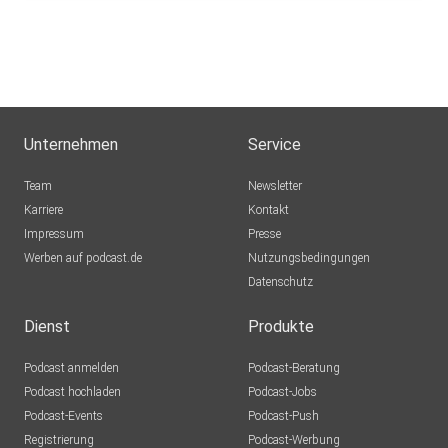
Unternehmen
Service
Team
Newsletter
Karriere
Kontakt
Impressum
Presse
Werben auf podcast.de
Nutzungsbedingungen
Datenschutz
Dienst
Produkte
Podcast anmelden
Podcast-Beratung
Podcast hochladen
Podcast-Jobs
Podcast-Events
Podcast-Push
Registrierung
Podcast-Werbung