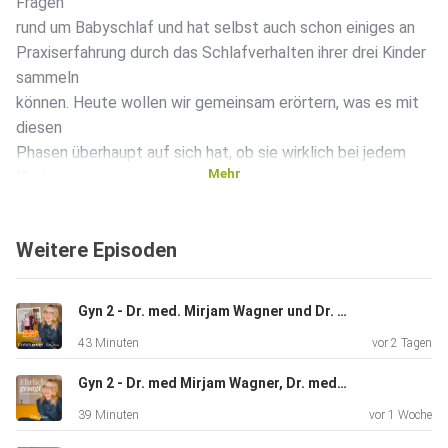
Fragen
rund um Babyschlaf und hat selbst auch schon einiges an
Praxiserfahrung durch das Schlafverhalten ihrer drei Kinder
sammeln
können. Heute wollen wir gemeinsam erörtern, was es mit
diesen
Phasen überhaupt auf sich hat, ob sie wirklich bei jedem
Mehr
Kind so
schlimm sind und wie man idealerweise damit umgehen
kann. Mehr zu
Weitere Episoden
Denise und ihrer Arbeit erfahrt ihr hier:
https://www.sommerdreams.de/ Euch liegt ein Thema aus
dem
Gyn 2 - Dr. med. Mirjam Wagner und Dr. med. Rebekka Westphal - Wenn der Bauch Alarm schlägt – Endometriose & Myome
Mama-Kosmos auf der Seele, das wir im Podcast
43 Minuten
vor 2 Tagen
besprechen sollen?
Dann nix wie her mit eurer Frage! Schickt Christina einfach
Gyn 2 - Dr. med Mirjam Wagner, Dr. med Rebekka Westphal - Beckenboden, das Kraftzentrum?
eine
39 Minuten
vor 1 Woche
WhatsApp-Sprachnachricht an die 0176 465 422 63 oder