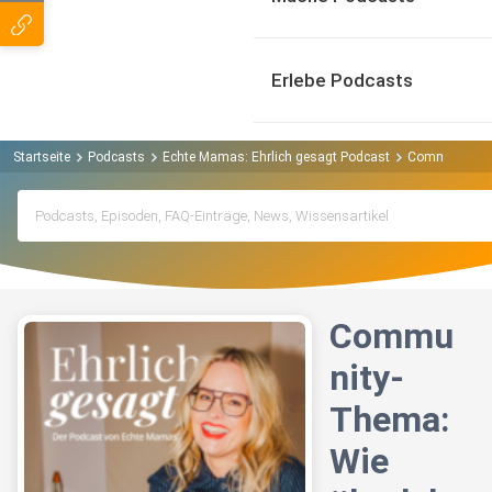
Erlebe Podcasts
Startseite
Podcasts
Echte Mamas: Ehrlich gesagt Podcast
Community-The
Commu
nity-
Thema:
Wie