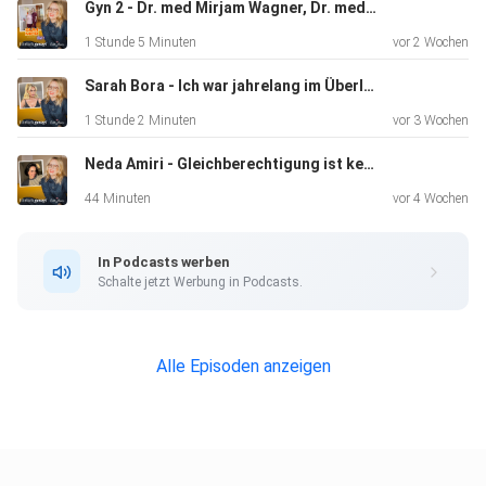
schreibt uns
Gyn 2 - Dr. med Mirjam Wagner, Dr. med. Rebekka Westphal - PMS / PMDS / Perimenopause - Willkommen auf der Hormonkirmes
eine E-Mail an podcast@echtemamas.de Wir freuen uns,
1 Stunde 5 Minuten
vor 2 Wochen
von euch zu
hören!
Sarah Bora - Ich war jahrelang im Überlebensmodus
1 Stunde 2 Minuten
vor 3 Wochen
Neda Amiri - Gleichberechtigung ist keine Romantik
44 Minuten
vor 4 Wochen
In Podcasts werben
Schalte jetzt Werbung in Podcasts.
Alle Episoden anzeigen