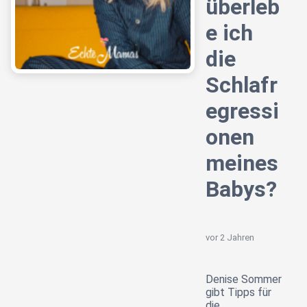
überleb
e ich
die
Schlafr
egressi
onen
meines
Babys?
vor 2 Jahren
Denise Sommer
gibt Tipps für
die