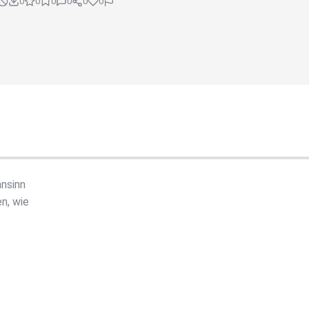
0
0
0
0
0
0
hnsinn
n, wie