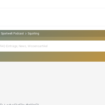
 Sportwelt Podcast
Squirting