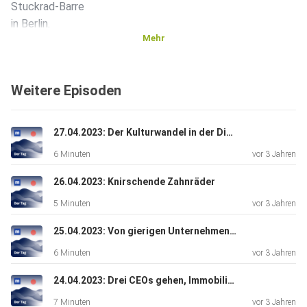
Stuckrad-Barre
in Berlin.
Mehr
Der Nachrichtenüberblick zum Nachlesen.
Weitere Episoden
+++ Alle Infos zu unseren Werbepartnern finden Sie hier.
27.04.2023: Der Kulturwandel in der Digitalszene
Die
6 Minuten
vor 3 Jahren
manager-Gruppe ist nicht für den Inhalt dieser Seite
verantwortlich. +++
26.04.2023: Knirschende Zahnräder
5 Minuten
vor 3 Jahren
Alle Podcasts der manager Gruppe finden Sie hier.
25.04.2023: Von gierigen Unternehmen und knastbedrohten Managern
6 Minuten
vor 3 Jahren
Mehr Hintergründe zum Thema erhalten Sie bei manager+.
24.04.2023: Drei CEOs gehen, Immobilien gehen nicht
Jetzt drei
7 Minuten
vor 3 Jahren