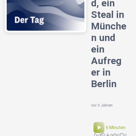
d, ein
Steal in
Münche
n und
ein
Aufreg
er in
Berlin
vor 3 Jahren
6 Minuten
0
0
0
0