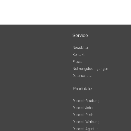
Service
Newsletter
Kontakt
Presse
Nutzungsbedingungen
Datenschutz
Produkte
Podcast-Beratung
Podcast-Jobs
Podcast-Push
Podcast-Werbung
Podcast-Agentur