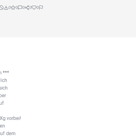
0
0
0
0
0
n ***
 Ich
sich
ber
uf
g vorbei!
ien
auf dem