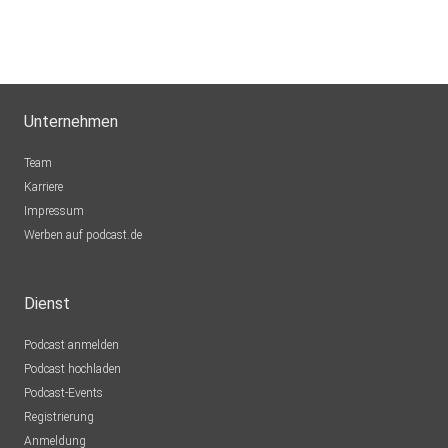
Unternehmen
Team
Karriere
Impressum
Werben auf podcast.de
Dienst
Podcast anmelden
Podcast hochladen
Podcast-Events
Registrierung
Anmeldung