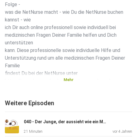
Folge -
was die NetNurse macht - wie Du die NetNurse buchen
kannst - wie
ich Dir auch online professionell sowie individuell bei
medizinischen Fragen Deiner Familie helfen und Dich
unterstützen
kann. Diese professionelle sowie individuelle Hilfe und
Unterstützung rund um alle medizinischen Fragen Deiner
Familie
findest Du bei der NetNurse unter
Mehr
https://www.herzenskinder.net/net-nurse-die-online-
gesund-macherin/
Weitere Episoden
040 - Der Junge, der aussieht wie ein Mädchen oder "Über das Gendern, Bewertungen, Rollenverteilungen und Klischees"
21 Minuten
vor 4 Jahren