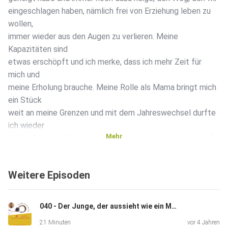
eingeschlagen haben, nämlich frei von Erziehung leben zu
wollen,
immer wieder aus den Augen zu verlieren. Meine
Kapazitäten sind
etwas erschöpft und ich merke, dass ich mehr Zeit für
mich und
meine Erholung brauche. Meine Rolle als Mama bringt mich
ein Stück
weit an meine Grenzen und mit dem Jahreswechsel durfte
ich wieder
Mehr
wahrnehmen und lernen, dass ich mich neu ausrichten darf
und muss.
Mit meinem kleinen Sohn Mattis habe ich ein Kind, das mich
Weitere Episoden
sehr
fordert und mir immer wieder klar vor Augen führt, dass ich
gut auf
040 - Der Junge, der aussieht wie ein Mädchen oder "Über das Gendern, Bewertungen, Rollenverteilungen und Klischees"
mich aufpassen und mir auch Zeit für mich nehmen darf und
21 Minuten
vor 4 Jahren
muss.