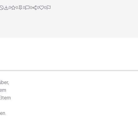
0
0
0
0
0
0
über,
dem
ltern
en.