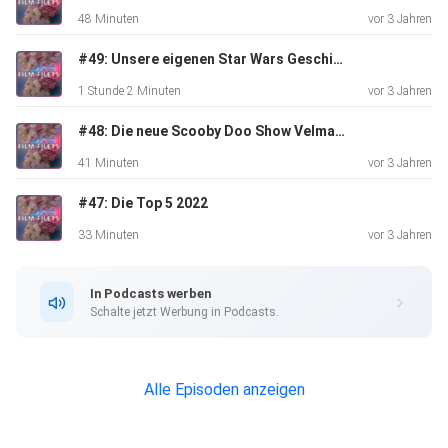
Alex-Productions | https://onsound.eu/
48 Minuten
vor 3 Jahren
Music promoted by https://www.free-stock-music.com
Creative Commons Attribution 3.0 Unported License
#49: Unsere eigenen Star Wars Geschichte
https://creativecommons.org/licenses/by/3.0/deed.en_US
1 Stunde 2 Minuten
vor 3 Jahren
#48: Die neue Scooby Doo Show Velma ist eigentlich ziemlich gut
41 Minuten
vor 3 Jahren
#47: Die Top 5 2022
33 Minuten
vor 3 Jahren
In Podcasts werben
Schalte jetzt Werbung in Podcasts.
Alle Episoden anzeigen