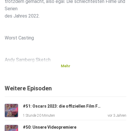
trotzdem gemacht, also egal. Die schlechtesten Filme und
Serien
des Jahres 2022.
Worst Casting
Andy Samberg Sketch
Mehr
Weitere Episoden
Trailer Musik by:
#51: Oscars 2023: die offiziellen Film Filet Oscar Picks!
1 Stunde 20 Minuten
vor 3 Jahren
Legendary Epic Heroic Cinematic Music | Heroic by
#50: Unsere Videopremiere