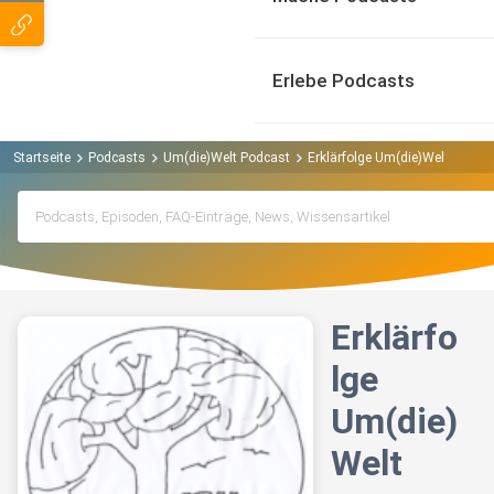
Erlebe Podcasts
Startseite
Podcasts
Um(die)Welt Podcast
Erklärfolge Um(die)Welt
Erklärfo
lge
Um(die)
Welt