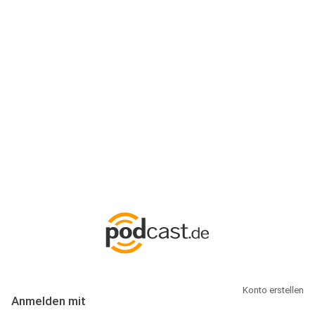
Anmeldung
Hallo Podcast-Hörer! Melde dich hier an. Dich erwarten 1 Million
abonnierbare Podcasts und alles, was Du rund um Podcasting
wissen musst.
Konto erstellen
Anmelden mit