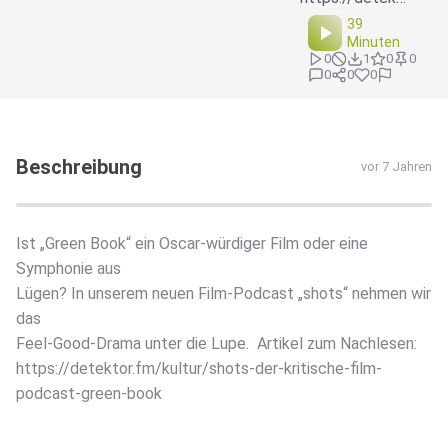
39
Minuten
0
1
0
0
0
0
0
Beschreibung
vor 7 Jahren
Ist „Green Book“ ein Oscar-würdiger Film oder eine
Symphonie aus
Lügen? In unserem neuen Film-Podcast „shots“ nehmen wir
das
Feel-Good-Drama unter die Lupe. ️ Artikel zum Nachlesen:
https://detektor.fm/kultur/shots-der-kritische-film-
podcast-green-book