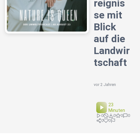
reignis
se mit
Blick
auf die
Landwir
tschaft
vor 2 Jahren
23
Minuten
0
0
0
0
0
0