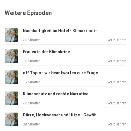
Franzi Schädel, Content Creatorin für Umwelt &
Weitere Episoden
Nachhaltigkeit
und Fotografin
(@https://www.instagram.com/franzischaedel/) und
Nachhaltigkeit im Hotel - Klimakrise in der Stadt
Nadine Böttcher, Umweltwissenschaftlerin und
20 Minuten
vor 2 Jahren
Naturcoachin
(https://naturcoaching-nadineboettcher.de/).
Frauen in der Klimakrise
10 Minuten
vor 2 Jahren
In unserem Podcast sprechen wir Klartext zu
off Topic - wir beantworten eure Fragen an uns!
Umweltthemen. Wir
18 Minuten
vor 2 Jahren
greifen aktuelle Themen auf, checken Fakten und
interviewen dazu
Klimaschutz und rechte Narrative
auch Expert:innen.
20 Minuten
vor 2 Jahren
Dürre, Hochwasser und Hitze - Gewöhnen wir uns an Umweltkatastrophen?
39 Minuten
vor 2 Jahren