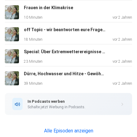
Naturcoachin
Frauen in der Klimakrise
(https://www.instagram.com/nadineboettcher_naturcoachi
10 Minuten
vor 2 Jahren
ng/).
off Topic - wir beantworten eure Fragen an uns!
18 Minuten
vor 2 Jahren
In unserem Podcast sprechen wir Klartext zu
Umweltthemen. Wir
Special: Über Extremwetterereignisse mit Blick auf die Landwirtschaft
greifen aktuelle Themen auf, checken Fakten und
23 Minuten
vor 2 Jahren
interviewen dazu
Dürre, Hochwasser und Hitze - Gewöhnen wir uns an Umweltkatastrophen?
auch Expert:innen.
39 Minuten
vor 2 Jahren
In Podcasts werben
Schalte jetzt Werbung in Podcasts.
Alle Episoden anzeigen