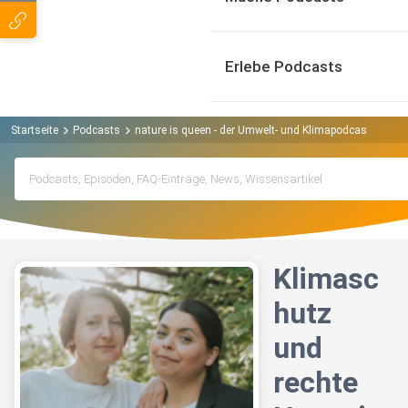
Erlebe Podcasts
Startseite
Podcasts
nature is queen - der Umwelt- und Klimapodcast Podca
Klimasc
hutz
und
rechte