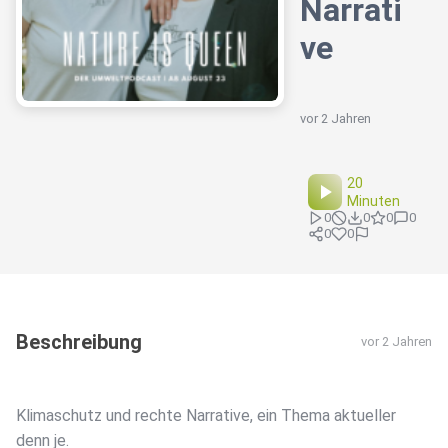
Narrati
ve
vor 2 Jahren
20
Minuten
0
0
0
0
0
0
Beschreibung
vor 2 Jahren
Klimaschutz und rechte Narrative, ein Thema aktueller
denn je.