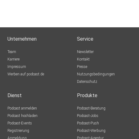
Unternehmen
Service
Team
Newsletter
Karriere
Kontakt
Impressum
Presse
Werben auf podcast.de
Nutzungsbedingungen
Datenschutz
Dienst
Produkte
Podcast anmelden
Podcast-Beratung
Podcast hochladen
Podcast-Jobs
Podcast-Events
Podcast-Push
Registrierung
Podcast-Werbung
Anmeldung
Podcast-Agentur