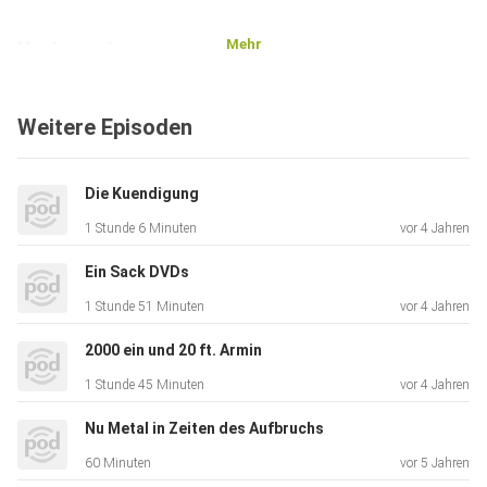
Mehr
Hundesprache
Weitere Episoden
Filme mit sprechenden Tieren die es wahrscheinlich gibt
Die Kuendigung
Filme mit sprechenden Tieren die es wahrscheinlich nicht
1 Stunde 6 Minuten
vor 4 Jahren
gibt
Ein Sack DVDs
1 Stunde 51 Minuten
vor 4 Jahren
2000 ein und 20 ft. Armin
1 Stunde 45 Minuten
vor 4 Jahren
HF :)
Nu Metal in Zeiten des Aufbruchs
60 Minuten
vor 5 Jahren