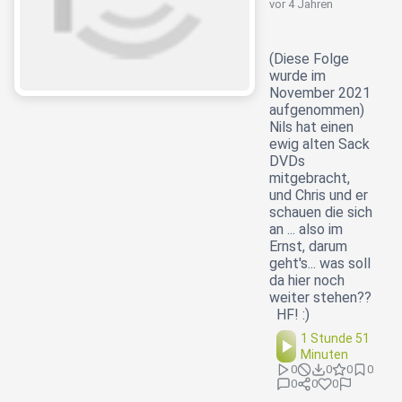
vor 4 Jahren
(Diese Folge
wurde im
November 2021
aufgenommen)
Nils hat einen
ewig alten Sack
DVDs
mitgebracht,
und Chris und er
schauen die sich
an ... also im
Ernst, darum
geht's... was soll
da hier noch
weiter stehen??
HF! :)
1 Stunde 51
Minuten
0
0
0
0
0
0
0