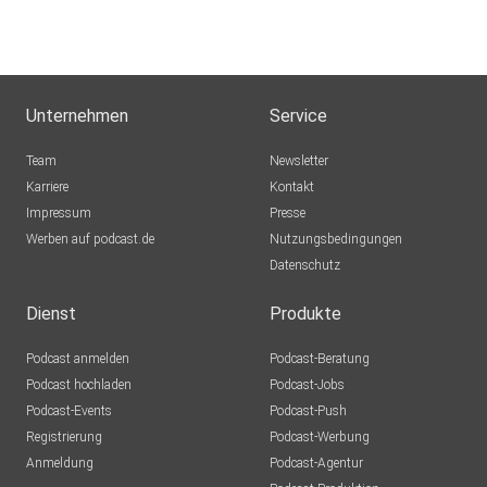
Unternehmen
Service
Team
Newsletter
Karriere
Kontakt
Impressum
Presse
Werben auf podcast.de
Nutzungsbedingungen
Datenschutz
Dienst
Produkte
Podcast anmelden
Podcast-Beratung
Podcast hochladen
Podcast-Jobs
Podcast-Events
Podcast-Push
Registrierung
Podcast-Werbung
Anmeldung
Podcast-Agentur