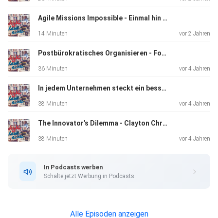
Agile Missions Impossible - Einmal hin und weg - von Lisbeth Ott
14 Minuten
vor 2 Jahren
Postbürokratisches Organisieren - Formen und Folgen agiler Arbeitsweise
36 Minuten
vor 4 Jahren
In jedem Unternehmen steckt ein besseres - Ernst Weichselbaum
38 Minuten
vor 4 Jahren
The Innovator’s Dilemma - Clayton Christensen
38 Minuten
vor 4 Jahren
In Podcasts werben
Schalte jetzt Werbung in Podcasts.
Alle Episoden anzeigen