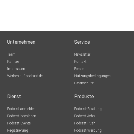
Unternehmen
Service
Team
Newsletter
Karriere
Kontakt
Impressum
Presse
Werben auf podcast.de
Nutzungsbedingungen
Datenschutz
Dienst
Produkte
Podcast anmelden
Podcast-Beratung
Podcast hochladen
Podcast-Jobs
Podcast-Events
Podcast-Push
Registrierung
Podcast-Werbung