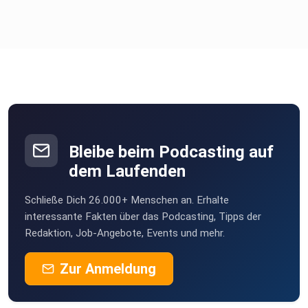
Viele weitere Informationen, Links und
Therapiemöglichkeiten
findet ihr in den ausführlichen Shownotes der Folgen.
Unter
https://katiatrost.de/extra-folge-katias-neues-buch-
Bleibe beim Podcasting auf
nebennierenschwaeche-stufen-der-
dem Laufenden
nebennierenschwaeche/
findet ihr alle Infos zur aktuellen Folge.
Schließe Dich 26.000+ Menschen an. Erhalte
interessante Fakten über das Podcasting, Tipps der
Redaktion, Job-Angebote, Events und mehr.
Hört ihr die Folge 14 Tage nach Veröffentlichung, findet ihr
Zur Anmeldung
alle
Infos in unserem Archiv.