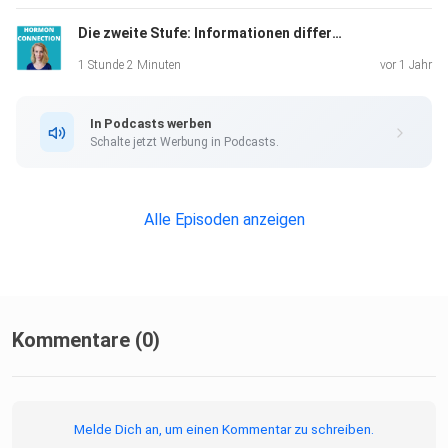
du hier eine Möglichkeit die Folgen zu sortieren.
Die zweite Stufe: Informationen differenzieren
In der Sendung erwähnte Links:
1 Stunde 2 Minuten
vor 1 Jahr
Hier geht's zum Buch Nebenierenschwäche.
In Podcasts werben
Schalte jetzt Werbung in Podcasts.
Hier geht es zum Quizz.
Alle Episoden anzeigen
Hier gelangt ihr in die Community. Dort findet ihr auch die
erste Folge zur Nebennierenschwäche, die als Erklärung zur
Umfrage gelaufen ist.
Kommentare (0)
P.S.:
Melde Dich an, um einen Kommentar zu schreiben.
Liebe Hormonconnection Podcast Hörer und Hörerinnen,