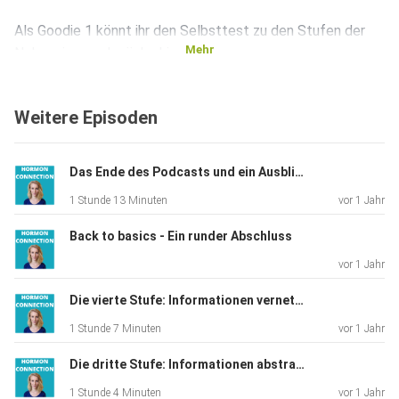
Als Goodie 1 könnt ihr den Selbsttest zu den Stufen der
Mehr
Nebennierenschwäche hier machen.
Weitere Episoden
Als Goodie 2 werden 3 Exemplare des Buches verlost. Ihr
nehmt
automatisch am Gewinnspiel teil, wenn ihr in der Podcast
Das Ende des Podcasts und ein Ausblick auf Neues
Community (Anmeldung kostenlos) dabei seid. Letzter Tag,
1 Stunde 13 Minuten
vor 1 Jahr
um an
der Verlosung teilzunehmen ist der 30.11.21.
Back to basics - Ein runder Abschluss
vor 1 Jahr
Die Folgen des Podcasts bauen aufeinander auf. Daher ist
Die vierte Stufe: Informationen vernetzen
er am
1 Stunde 7 Minuten
vor 1 Jahr
besten verständlich, wenn du bei Folge 1 anfängst. Wenn
du dich
Die dritte Stufe: Informationen abstrahieren
nur für bestimmte Themen interessierst, findest
1 Stunde 4 Minuten
vor 1 Jahr