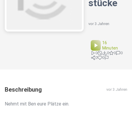
stücke
vor 3 Jahren
16
Minuten
0
0
0
0
0
0
Beschreibung
vor 3 Jahren
Nehmt mit Ben eure Plätze ein.