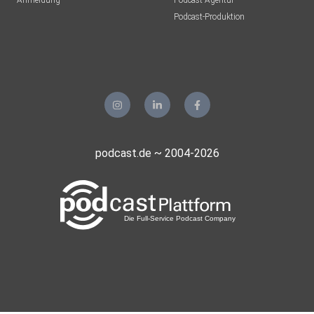
Anmeldung
Podcast-Agentur
Podcast-Produktion
Buchempfehlung:
podcast.de ~ 2004-2026
Buchempfehlung von Dina: Eugene Schwarz –
Breakthrough
Advertising
Alle Empfehlungen in Melenas Bücherladen: