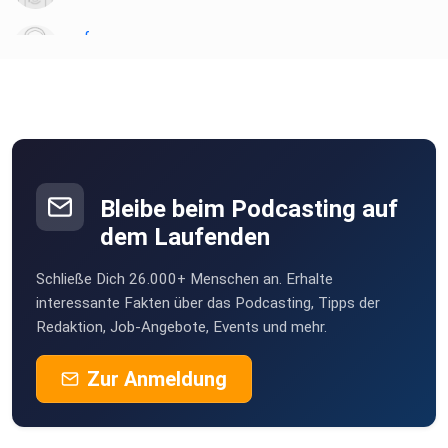
sfenn
Augsburg
s61fzib4
Profile:
Stuttgart
Bleibe beim Podcasting auf
dem Laufenden
Zum LinkedIn-Profil von Dina:
https://www.linkedin.com/in/dina-brandt-social-media/
Schließe Dich 26.000+ Menschen an. Erhalte
interessante Fakten über das Podcasting, Tipps der
Redaktion, Job-Angebote, Events und mehr.
Zur Anmeldung
Podcast von Dina: