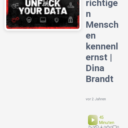
richtige
n
Mensch
en
kennenl
ernst |
Dina
Brandt
vor 2 Jahren
45
Minuten
0
0
0
0