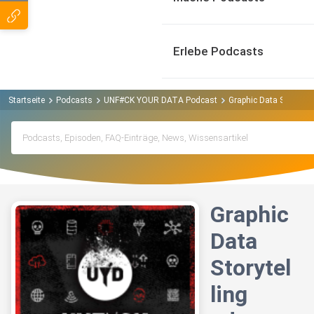
Erlebe Podcasts
Startseite
Podcasts
UNF#CK YOUR DATA Podcast
Graphic Data Storytell
Graphic
Data
Storytel
ling