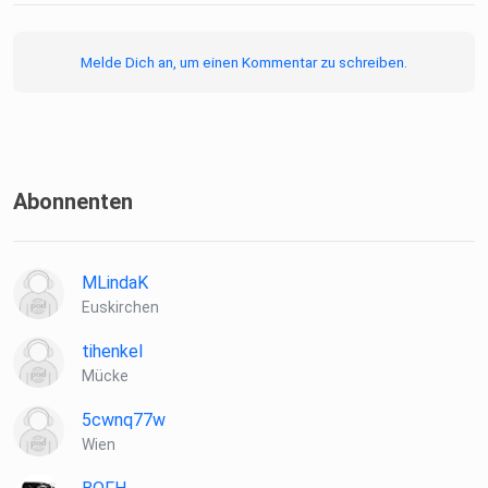
etwas einzigartiges.
Melde Dich an, um einen Kommentar zu schreiben.
Doch was muss ich können um diese neue Methode
Abonnenten
anzuwenden? Und
wie kann ich mich damit von der Masse abheben?
MLindaK
Euskirchen
Die Antworten gibt Sabine in dieser Folge.
tihenkel
Mücke
5cwnq77w
Wien
Profile: