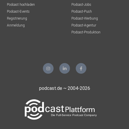
Podcast hochladen
Podcast-Jobs
Podcast-Events
Podcast-Push
Registrierung
Podcast-Werbung
Alle Empfehlungen in Melenas Bücherladen:
Anmeldung
Podcast-Agentur
https://gunzenhausen.buchhandlung.de/unfuckyourdata
Podcast-Produktion
podcast.de ~ 2004-2026
Hier findest Du Unf*ck Your Data: