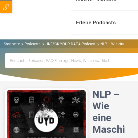
Erlebe Podcasts
Startseite
Podcasts
UNF#CK YOUR DATA Podcast
NLP – Wie eine Maschi
NLP –
Wie
eine
Maschi