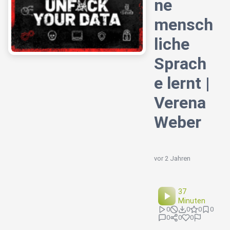
ne
mensch
liche
Sprach
e lernt |
Verena
Weber
vor 2 Jahren
37
Minuten
0
0
0
0
0
0
0