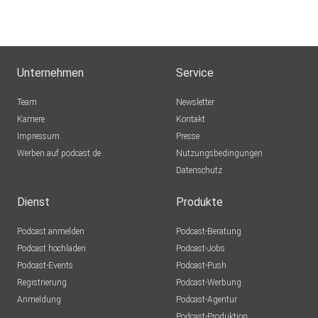
Unternehmen
Service
Unf*ck Your Data auf Linkedin:
Team
Newsletter
https://www.linkedin.com/company/unfck-your-data
Karriere
Kontakt
Impressum
Presse
Werben auf podcast.de
Nutzungsbedingungen
Datenschutz
Dienst
Produkte
Buchempfehlung:
Podcast anmelden
Podcast-Beratung
Podcast hochladen
Podcast-Jobs
Podcast-Events
Podcast-Push
Registrierung
Podcast-Werbung
Anmeldung
Podcast-Agentur
Podcast-Produktion