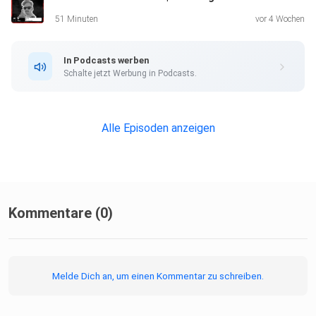
Gegenüber
51 Minuten
vor 4 Wochen
durchaus ein gewisses Grundwissen unterstellen und kann
durch
In Podcasts werben
Kniffe wie Ironie oder Sarkasmus durch die Tonalität und
Schalte jetzt Werbung in Podcasts.
den
Kontext vom eigentlichen Wortsinn abweichen.
Alle Episoden anzeigen
All das macht es für Maschinen schwieriger und damit
Kommentare (0)
beschäftigt
sich NLP.
Melde Dich an, um einen Kommentar zu schreiben.