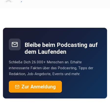
sfenn
Augsburg
s61fzib4
Zum LinkedIn-Profil von Verena:
Stuttgart
https://www.linkedin.com/in/verena-weber-134178b9/
Bleibe beim Podcasting auf
dem Laufenden
Zur Homepage von Verena: verenaweber.de
Schließe Dich 26.000+ Menschen an. Erhalte
interessante Fakten über das Podcasting, Tipps der
Redaktion, Job-Angebote, Events und mehr.
Zur Anmeldung
Zum LinkedIn-Profil von Christian:
https://www.linkedin.com/in/christian-krug/