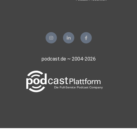
Buchempfehlung von Verena: Mindset – Carol Dweck
Alle Empfehlungen in Melenas Bücherladen:
https://gunzenhausen.buchhandlung.de/unfuckyourdata
podcast.de ~ 2004-2026
Hier findest Du Unf*ck Your Data: