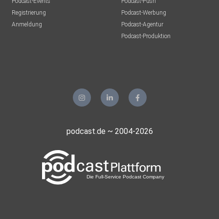
Podcast-Events
Podcast-Push
Registrierung
Podcast-Werbung
Alle Empfehlungen in Melenas Bücherladen:
Anmeldung
Podcast-Agentur
https://gunzenhausen.buchhandlung.de/unfuckyourdata
Podcast-Produktion
podcast.de ~ 2004-2026
Hier findest Du Unf*ck Your Data:
Zum Podcast auf Spotify: