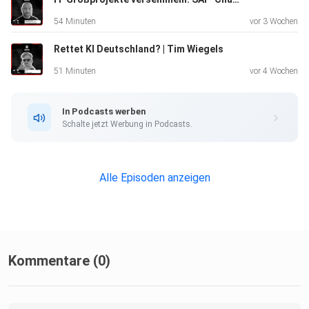
54 Minuten
vor 3 Wochen
Rettet KI Deutschland? | Tim Wiegels
51 Minuten
vor 4 Wochen
Aber warum ist das in der Realität so schwer umzusetzen?
In Podcasts werben
Liegt es
Schalte jetzt Werbung in Podcasts.
an den fehlenden Daten?
Alle Episoden anzeigen
Und was wiegt schwerer: Ein Ausfall der nicht vorhergesagt
wurde
oder eine unnötige Wartung weil das Teil nicht ausgefallen
wäre.
Kommentare (0)