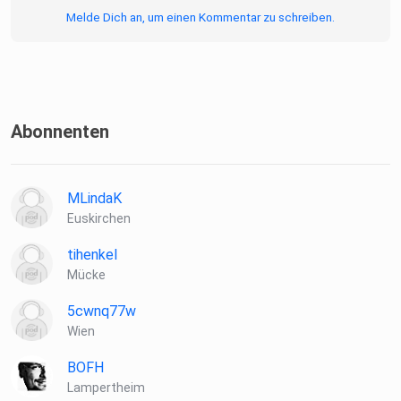
Melde Dich an, um einen Kommentar zu schreiben.
Am Beispiel von Schiene und Weiche zeigt Markus bildhaft
auf
worauf es ankommt, wo die Stolpersteine liegen und wann
sich eine
Abonnenten
predictive Maintenance lohnen kann.
MLindaK
Euskirchen
tihenkel
Mücke
5cwnq77w
Wien
Profile:
BOFH
Lampertheim