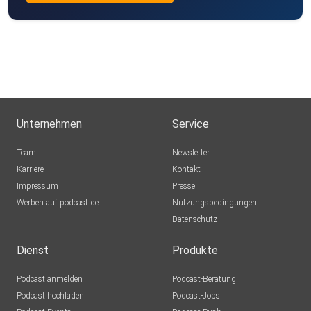
https://www.linkedin.com/company/unfck-your-data
Buchempfehlung:
Unternehmen
Service
Team
Newsletter
Karriere
Kontakt
Impressum
Presse
Werben auf podcast.de
Nutzungsbedingungen
Buchempfehlung von Markus: Steven King – Der Dunkle
Datenschutz
Turm
Dienst
Produkte
Podcast anmelden
Podcast-Beratung
Podcast hochladen
Podcast-Jobs