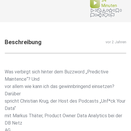
34
Minuten
0
0
0
0
0
0
0
Beschreibung
vor 2 Jahren
Was verbirgt sich hinter dem Buzzword „Predictive
Maintence“? Und
vor allem wie kann ich das gewinnbringend einsetzen?
Darüber
spricht Christian Krug, der Host des Podcasts „Unf*ck Your
Data“
mit Markus Thäter, Product Owner Data Analytics bei der
DB Netz
AG.