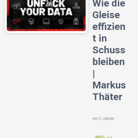
Wie die
Gleise
effizien
t in
Schuss
bleiben
|
Markus
Thäter
vor 2 Jahren