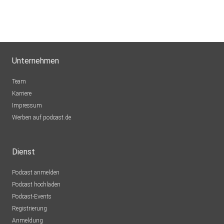
Unternehmen
Team
Karriere
Impressum
Werben auf podcast.de
Dienst
Podcast anmelden
Podcast hochladen
Podcast-Events
Registrierung
Anmeldung