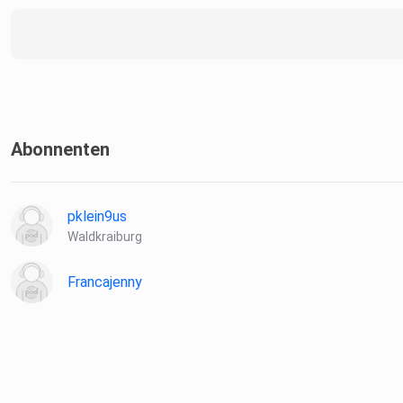
Abonnenten
pklein9us
Waldkraiburg
Francajenny