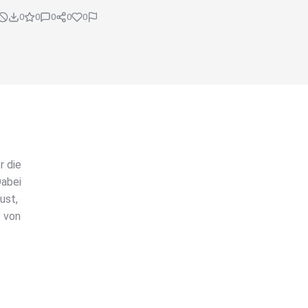
0
0
0
0
0
r die
Dabei
ust,
s von