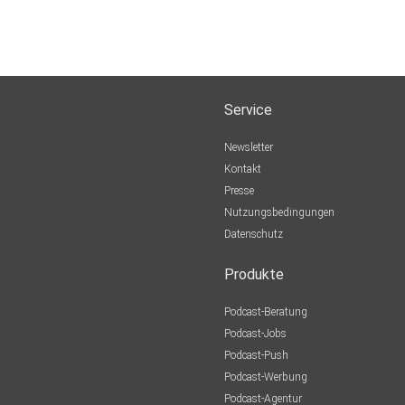
Service
Newsletter
Kontakt
Presse
Nutzungsbedingungen
Datenschutz
Produkte
Podcast-Beratung
Podcast-Jobs
Podcast-Push
Podcast-Werbung
Podcast-Agentur