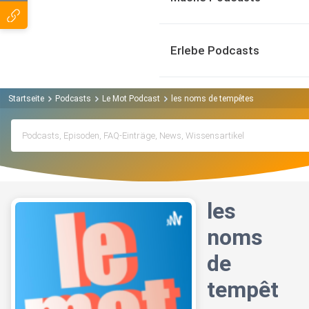
Erlebe Podcasts
Startseite
Podcasts
Le Mot Podcast
les noms de tempêtes
les
noms
de
tempêt