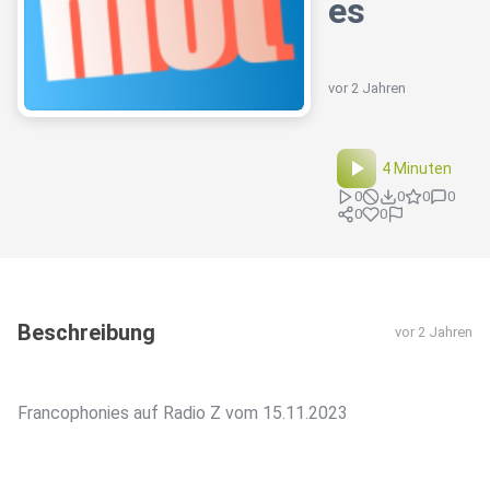
es
vor 2 Jahren
4 Minuten
0
0
0
0
0
0
Beschreibung
vor 2 Jahren
Francophonies auf Radio Z vom 15.11.2023