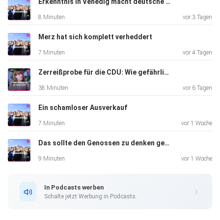
Erkenntnis in Venedig macht deutsche Politik erträglicher
8 Minuten
vor 3 Tagen
Merz hat sich komplett verheddert
7 Minuten
vor 4 Tagen
Zerreißprobe für die CDU: Wie gefährlich wird die Krise für Merz?
38 Minuten
vor 6 Tagen
Ein schamloser Ausverkauf
7 Minuten
vor 1 Woche
Das sollte den Genossen zu denken geben
9 Minuten
vor 1 Woche
In Podcasts werben
Schalte jetzt Werbung in Podcasts.