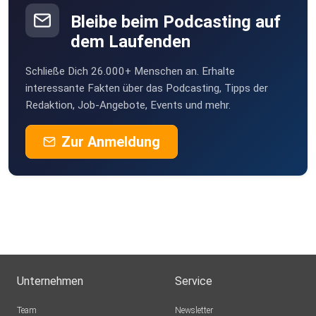
Thaleischweiler-Fröschen
Bleibe beim Podcasting auf
MLindaK
dem Laufenden
Euskirchen
Schließe Dich 26.000+ Menschen an. Erhalte
Rosengarten
interessante Fakten über das Podcasting, Tipps der
Steineroth
Redaktion, Job-Angebote, Events und mehr.
Opus23
Zur Anmeldung
tytpx3mc
nilsnilsson13
Rostock
Eydigger
Roth
Unternehmen
Service
olafthumm
Team
Newsletter