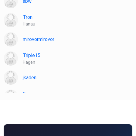
abw
Tron
Hanau
mirovormirovor
Triple15
Hagen
jkaden
Koiser
Seubersdorf
r5yebzoq
Slowguitar