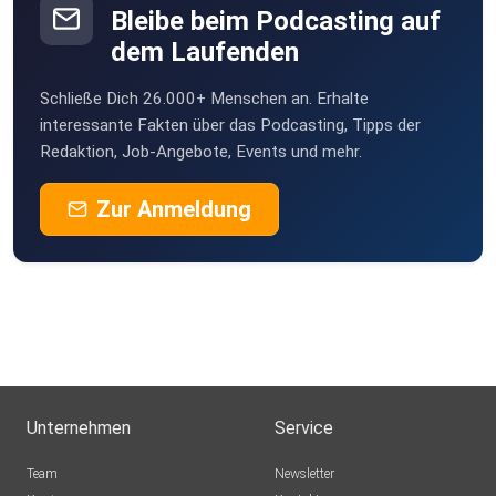
Bleibe beim Podcasting auf
MLindaK
dem Laufenden
Euskirchen
Schließe Dich 26.000+ Menschen an. Erhalte
Rosengarten
interessante Fakten über das Podcasting, Tipps der
Steineroth
Redaktion, Job-Angebote, Events und mehr.
Opus23
Zur Anmeldung
tytpx3mc
nilsnilsson13
Rostock
Eydigger
Roth
Unternehmen
Service
olafthumm
Team
Newsletter