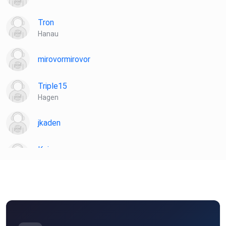
Tron
Hanau
mirovormirovor
Triple15
Hagen
jkaden
Koiser
Seubersdorf
r5yebzoq
Slowguitar
Thaleischweiler-Fröschen