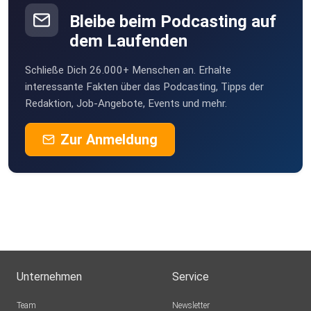
Thaleischweiler-Fröschen
Bleibe beim Podcasting auf
MLindaK
dem Laufenden
Euskirchen
Schließe Dich 26.000+ Menschen an. Erhalte
Rosengarten
interessante Fakten über das Podcasting, Tipps der
Steineroth
Redaktion, Job-Angebote, Events und mehr.
Opus23
Zur Anmeldung
tytpx3mc
nilsnilsson13
Rostock
Eydigger
Roth
Unternehmen
Service
olafthumm
Team
Newsletter