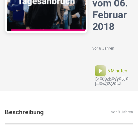
vom 06.
Februar
2018
vor 8 Jahren
5 Minuten
0
0
0
0
0
0
0
Beschreibung
vor 8 Jahren