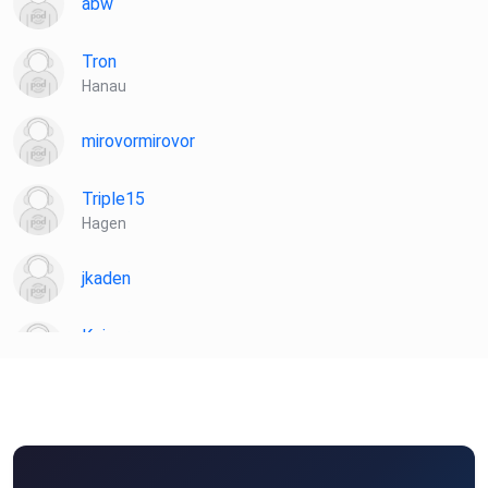
abw
Tron
Hanau
mirovormirovor
Triple15
Hagen
jkaden
Koiser
Seubersdorf
r5yebzoq
Slowguitar