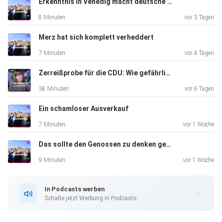
Erkenntnis in Venedig macht deutsche Politik erträglicher
8 Minuten
vor 3 Tagen
Merz hat sich komplett verheddert
7 Minuten
vor 4 Tagen
Zerreißprobe für die CDU: Wie gefährlich wird die Krise für Merz?
38 Minuten
vor 6 Tagen
Ein schamloser Ausverkauf
7 Minuten
vor 1 Woche
Das sollte den Genossen zu denken geben
9 Minuten
vor 1 Woche
In Podcasts werben
Schalte jetzt Werbung in Podcasts.