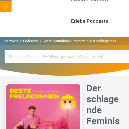
Erlebe Podcasts
Startseite
Podcasts
Beste Freundinnen Podcast
Der schlagende Feminist
Der
schlage
nde
Feminis