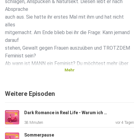
schlagen, Anspucken & Natursekt. Diesen lebt er nach
Absprache
auch aus. Sie hatte ihr erstes Mal mit ihm und hat nicht
alles
mitgemacht. Am Ende blieb bei ihr die Frage: Kann jemand
darauf
stehen, Gewalt gegen Frauen auszuüben und TROTZDEM
Feminist sein?
Ab wann ist MANN ein Feminist? Du möchtest mehr über
Mehr
unsere
Werbepartner erfahren? Hier findest du alle Infos &
Rabatte:
Weitere Episoden
https://linktr.ee/beste_freundinnen #podcast
#bestefreundinnen
#maxundjakob
Dark Romance in Real Life - Warum ich meine Beziehung für den Falschen riskieren will
38 Minuten
vor 4 Tagen
Sommerpause