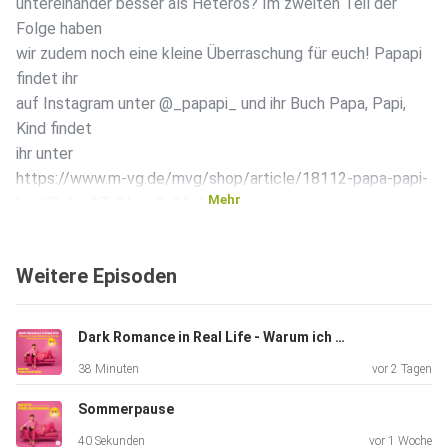
untereinander besser als Heteros? Im zweiten Teil der
Folge haben
wir zudem noch eine kleine Überraschung für euch! Papapi
findet ihr
auf Instagram unter @_papapi_ und ihr Buch Papa, Papi,
Kind findet
ihr unter
https://www.m-vg.de/mvg/shop/article/18112-papa-papi-
Mehr
kind/?pl=e37a0fea-9c2f-4ef1
Du möchtest mehr über unsere Werbepartner erfahren?
Hier findest du
Weitere Episoden
alle Infos & Rabatte: https://linktr.ee/beste_freundinnen
#podcast #bestefreundinnen #maxundjakob
Dark Romance in Real Life - Warum ich meine Beziehung für den Falschen riskieren will
38 Minuten
vor 2 Tagen
Sommerpause
40 Sekunden
vor 1 Woche