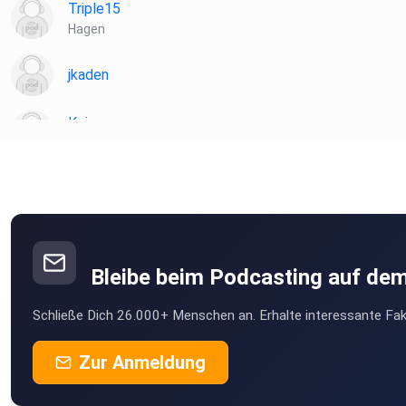
Triple15
Hagen
jkaden
Koiser
Seubersdorf
r5yebzoq
Slowguitar
Thaleischweiler-Fröschen
Bleibe beim Podcasting auf de
MLindaK
Schließe Dich 26.000+ Menschen an. Erhalte interessante Fak
Euskirchen
Rosengarten
Zur Anmeldung
Steineroth