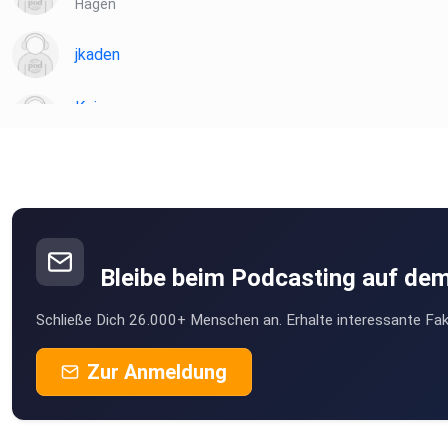
Hagen
jkaden
Koiser
Seubersdorf
r5yebzoq
Slowguitar
Thaleischweiler-Fröschen
Bleibe beim Podcasting auf de
MLindaK
Schließe Dich 26.000+ Menschen an. Erhalte interessante Fak
Euskirchen
Rosengarten
Zur Anmeldung
Steineroth
Opus23