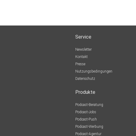
Service
Newsletter
Kontakt
Presse
Nutzungsbedingungen
Datenschutz
Produkte
Podcast-Beratung
Podcast-Jobs
Podcast-Push
Podcast-Werbung
Podcast-Agentur