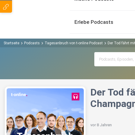
Erlebe Podcasts
Startseite
Podcasts
Tagesanbruch von t-online Podcast
Der Tod fährt m
Der Tod f
Champagn
vor 8 Jahren