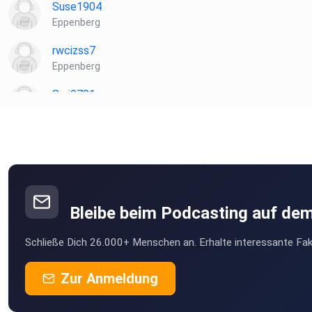
Suse1904
Eppenberg
rwcizss7
Eppenberg
Sari0701
Amt Wachsenburg
Bleibe beim Podcasting auf de
Schließe Dich 26.000+ Menschen an. Erhalte interessante Fak
Zur Anmeldung