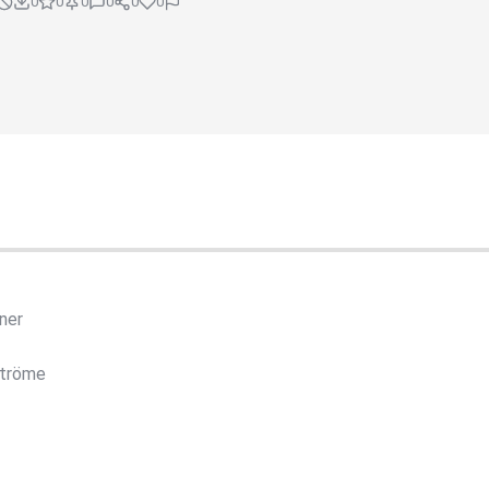
0
0
0
0
0
0
ner
Ströme