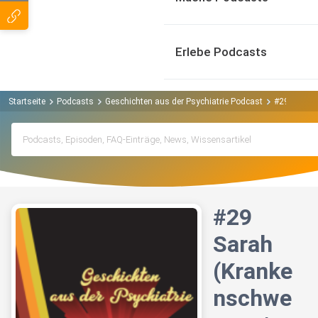
Erlebe Podcasts
Startseite
Podcasts
Geschichten aus der Psychiatrie Podcast
#29 Sarah (
#29
Sarah
(Kranke
nschwe