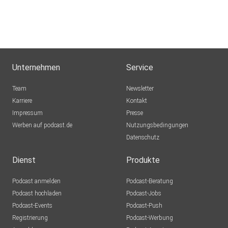
Unternehmen
Service
Team
Newsletter
Karriere
Kontakt
Impressum
Presse
Werben auf podcast.de
Nutzungsbedingungen
Datenschutz
Dienst
Produkte
Podcast anmelden
Podcast-Beratung
Podcast hochladen
Podcast-Jobs
Podcast-Events
Podcast-Push
Registrierung
Podcast-Werbung