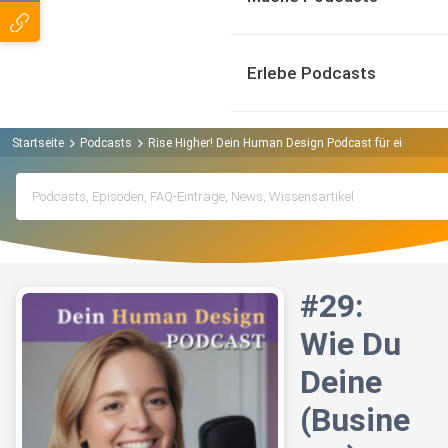
Erlebe Podcasts
Startseite
Podcasts
Rise Higher! Dein Human Design Podcast für eine neue 
#29:
Wie Du
Deine
(Busine