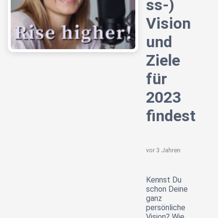
ss-)
Vision
und
Ziele
für
2023
findest
vor 3 Jahren
Kennst Du
schon Deine
ganz
persönliche
Vision? Wie