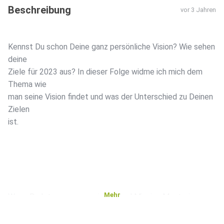
Beschreibung
vor 3 Jahren
Kennst Du schon Deine ganz persönliche Vision? Wie sehen
deine
Ziele für 2023 aus? In dieser Folge widme ich mich dem
Thema wie
man seine Vision findet und was der Unterschied zu Deinen
Zielen
ist.
Mehr
Wenn Du Interesse an meinem Soul Mission Mentoring
hast, dann
schreibe mir gerne an info@transformationsreise.com.