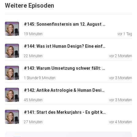
Weitere Episoden
#145: Sonnenfinsternis am 12. August - Das kosmische Event, das du nicht ignorieren solltest
19 Minuten
vor 1 Tag
Teile Deine Vision gerne mit mir/ uns unter dem Post auf
#144: Was ist Human Design? Eine einfache Erklarung!
meinem
22 Minuten
vor 2 Monaten
Instagram Account:
#143: Warum Umsetzung schwer fällt: Hohe Intelligenz, Human Design & der Weg aus dem Selbstzweifel - Gespräch mit Miriam Michaelsen
1 Stunde 9 Minuten
vor 3 Monaten
https://www.instagram.com/transformationsreise/
#142: Antike Astrologie & Human Design - Gespräch mit Carina Harsch
45 Minuten
vor 3 Monaten
#141: Start des Merkurjahrs - Es gibt kein zurück mehr!
27 Minuten
vor 4 Monaten
Namaste,