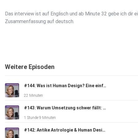
Das interview ist auf Englisch und ab Minute 32 gebe ich dir e
Zusammenfassung auf deutsch.
Weitere Episoden
Verbinde dich mit Raviji
#144: Was ist Human Design? Eine einfache Erklarung!
Vedic Science Virtual University
22 Minuten
#143: Warum Umsetzung schwer fällt: Hohe Intelligenz, Human Design & der Weg aus dem Selbstzweifel - Gespräch mit Miriam Michaelsen
http://www.vedic-sciences.com/Courses-Offered-by-the-Univ
1 Stunde 9 Minuten
#142: Antike Astrologie & Human Design - Gespräch mit Carina Harsch
Instagram