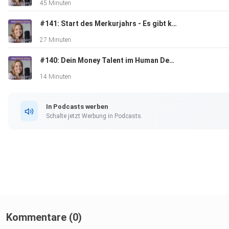
45 Minuten
#141: Start des Merkurjahrs - Es gibt kein zurück mehr!
https://www.instagram.com/vedic.sciences/
27 Minuten
#140: Dein Money Talent im Human Design - So findet Geld wie magisch zu dir!
14 Minuten
In Podcasts werben
Namaste,
Schalte jetzt Werbung in Podcasts.
Deine Jessy
Kommentare (0)