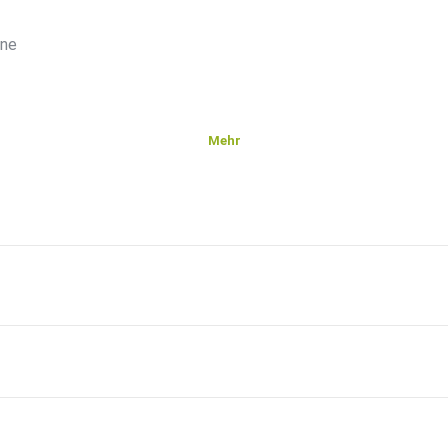
ine
Mehr
ersity/Courses-with-Online-Classes/