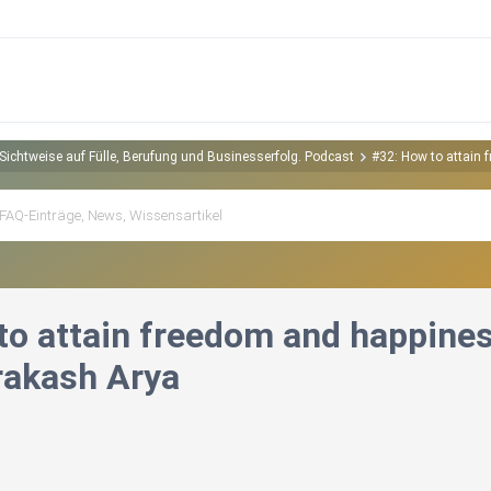
Sichtweise auf Fülle, Berufung und Businesserfolg. Podcast
#32: How to attain f
o attain freedom and happiness 
Prakash Arya