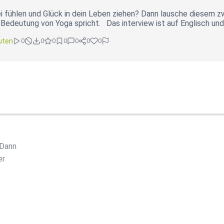
 fühlen und Glück in dein Leben ziehen? Dann lausche diesem zwei
Bedeutung von Yoga spricht. Das interview ist auf Englisch und a
uten
0
0
0
0
0
0
0
 Dann
er