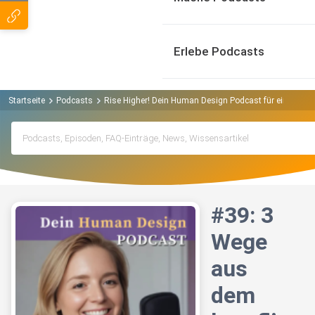
Erlebe Podcasts
Startseite
Podcasts
Rise Higher! Dein Human Design Podcast für eine neue 
#39: 3
Wege
aus
dem