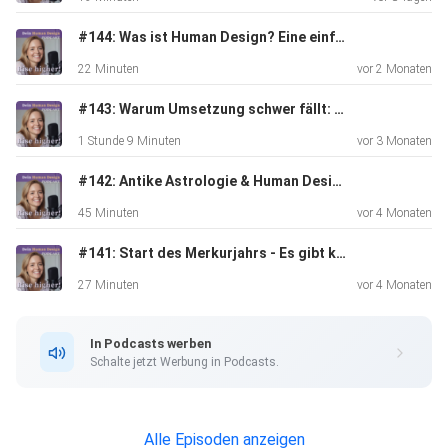
Kommentiere gerne mit deinen Gedanken zur Folge unter
#144: Was ist Human Design? Eine einfache Erklarung!
dem Post
22 Minuten
vor 2 Monaten
auf meinem Instagram Account:
https://www.instagram.com/transformationsreise/
#143: Warum Umsetzung schwer fällt: Hohe Intelligenz, Human Design & der Weg aus dem Selbstzweifel - Gespräch mit Miriam Michaelsen
1 Stunde 9 Minuten
vor 3 Monaten
#142: Antike Astrologie & Human Design - Gespräch mit Carina Harsch
45 Minuten
vor 4 Monaten
#141: Start des Merkurjahrs - Es gibt kein zurück mehr!
Namasté & Love,
27 Minuten
vor 4 Monaten
Jessy
In Podcasts werben
Schalte jetzt Werbung in Podcasts.
Alle Episoden anzeigen