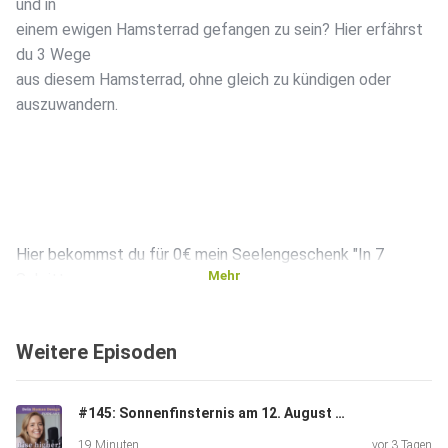
und in
einem ewigen Hamsterrad gefangen zu sein? Hier erfährst
du 3 Wege
aus diesem Hamsterrad, ohne gleich zu kündigen oder
auszuwandern.
Hier bekommst du für 0€ mein Seelengeschenk "In 7
Mehr
Schritten zu
deiner Berufung":
https://transformationsreise.com/freebie-landingpage/
Weitere Episoden
#145: Sonnenfinsternis am 12. August - Das kosmische Event, das du nicht ignorieren solltest
19 Minuten
vor 3 Tagen