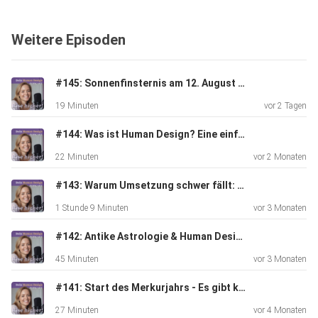
https://transformationsreise.com/free-masterclass/
Weitere Episoden
#145: Sonnenfinsternis am 12. August - Das kosmische Event, das du nicht ignorieren solltest
19 Minuten
vor 2 Tagen
Hier kannst du dir deine Human Design Chart kostenfrei
rauslassen:
#144: Was ist Human Design? Eine einfache Erklarung!
22 Minuten
vor 2 Monaten
https://sogehtfreiheit.de/chart-berechnen/
#143: Warum Umsetzung schwer fällt: Hohe Intelligenz, Human Design & der Weg aus dem Selbstzweifel - Gespräch mit Miriam Michaelsen
1 Stunde 9 Minuten
vor 3 Monaten
#142: Antike Astrologie & Human Design - Gespräch mit Carina Harsch
45 Minuten
vor 3 Monaten
#141: Start des Merkurjahrs - Es gibt kein zurück mehr!
Die Chart der Gewinnerin findest du graphisch auch auf dem
dazugehörigen Post auf meinem Instagram Kanal:
27 Minuten
vor 4 Monaten