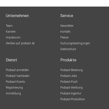
Unternehmen
Service
Team
Newsletter
Karriere
Kontakt
Impressum
Presse
Werben auf podcast.de
Nutzungsbedingungen
Datenschutz
Dienst
Produkte
Podcast anmelden
Podcast-Beratung
Podcast hochladen
Podcast-Jobs
Podcast-Events
Podcast-Push
Registrierung
Podcast-Werbung
Anmeldung
Podcast-Agentur
Podcast-Produktion