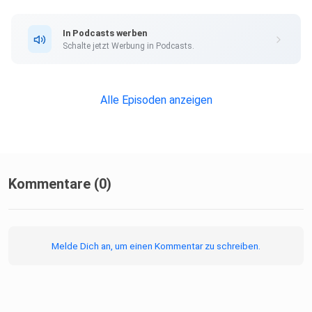
In Podcasts werben
https://www.instagram.com/transformationsreise/
Schalte jetzt Werbung in Podcasts.
Alle Episoden anzeigen
Namasté & Love,
Kommentare (0)
Jessy
Melde Dich an, um einen Kommentar zu schreiben.