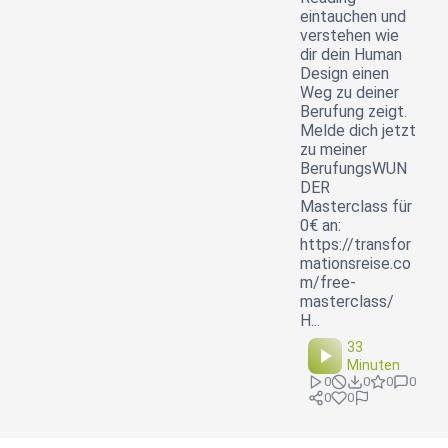
eintauchen und
verstehen wie
dir dein Human
Design einen
Weg zu deiner
Berufung zeigt.
Melde dich jetzt
zu meiner
BerufungsWUN
DER
Masterclass für
0€ an:
https://transfor
mationsreise.co
m/free-
masterclass/
H...
33
Minuten
0
0
0
0
0
0