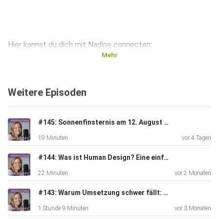
Hier kannst du dich mit Nadine connecten:
Mehr
https://www.instagram.com/nadineauwaerter_liebeswelte
Weitere Episoden
n/
#145: Sonnenfinsternis am 12. August - Das kosmische Event, das du nicht ignorieren solltest
19 Minuten
vor 4 Tagen
#144: Was ist Human Design? Eine einfache Erklarung!
Melde dich noch super gerne zu meiner BerufungsWUNDER
22 Minuten
vor 2 Monaten
Masterclass
für 0€ am Sonntag, den 2. April in Zoom an:
#143: Warum Umsetzung schwer fällt: Hohe Intelligenz, Human Design & der Weg aus dem Selbstzweifel - Gespräch mit Miriam Michaelsen
1 Stunde 9 Minuten
vor 3 Monaten