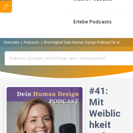
Erlebe Podcasts
Startseite
Podcasts
Rise Higher! Dein Human Design Podcast für eine neue 
#41:
Mit
Weiblic
hkeit