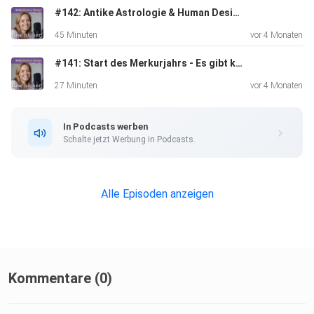
https://transformationsreise.com/free-masterclass/
#142: Antike Astrologie & Human Design - Gespräch mit Carina Harsch
45 Minuten
vor 4 Monaten
#141: Start des Merkurjahrs - Es gibt kein zurück mehr!
27 Minuten
vor 4 Monaten
Teile deine Erkenntnisse diese Folge gerne unter dem Post
In Podcasts werben
auf
Schalte jetzt Werbung in Podcasts.
meinem Instagram Account:
https://www.instagram.com/transformationsreise/
Alle Episoden anzeigen
Namasté & Love,
Kommentare (0)