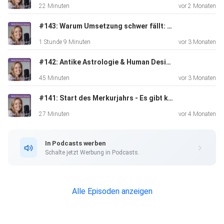
22 Minuten
vor 2 Monaten
#143: Warum Umsetzung schwer fällt: Hohe Intelligenz, Human Design & der Weg aus dem Selbstzweifel - Gespräch mit Miriam Michaelsen
1 Stunde 9 Minuten
vor 3 Monaten
Namasté & Love,
#142: Antike Astrologie & Human Design - Gespräch mit Carina Harsch
45 Minuten
vor 3 Monaten
Jessy
#141: Start des Merkurjahrs - Es gibt kein zurück mehr!
27 Minuten
vor 4 Monaten
In Podcasts werben
Schalte jetzt Werbung in Podcasts.
Alle Episoden anzeigen