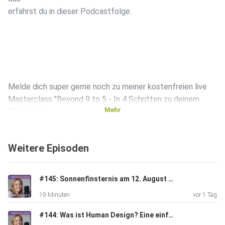
erfährst du in dieser Podcastfolge.
Melde dich super gerne noch zu meiner kostenfreien live
Masterclass "Beyond 9 to 5 - In 4 Schritten zu deinem
Mehr
TRAUM Job/
Business" an:
Weitere Episoden
https://transformationsreise.com/free-masterclass/
#145: Sonnenfinsternis am 12. August - Das kosmische Event, das du nicht ignorieren solltest
19 Minuten
vor 1 Tag
Wann? 17. September von 10:00 bis 11:30
#144: Was ist Human Design? Eine einfache Erklarung!