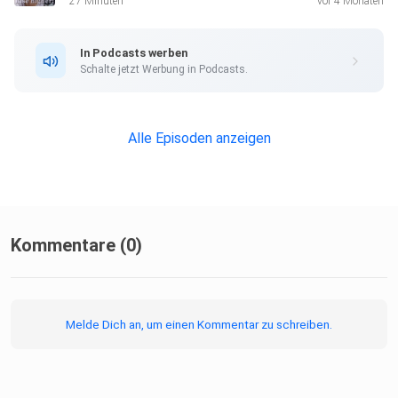
27 Minuten
vor 4 Monaten
In Podcasts werben
Calendly: https://calendly.com/your-reflections-
Schalte jetzt Werbung in Podcasts.
humandesign
Alle Episoden anzeigen
Namasté & Love,
Kommentare (0)
Jessy
Melde Dich an, um einen Kommentar zu schreiben.