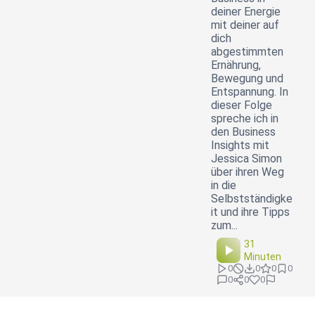
deiner Energie
mit deiner auf
dich
abgestimmten
Ernährung,
Bewegung und
Entspannung. In
dieser Folge
spreche ich in
den Business
Insights mit
Jessica Simon
über ihren Weg
in die
Selbstständigke
it und ihre Tipps
zum...
31
Minuten
0
0
0
0
0
0
0