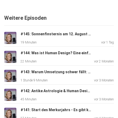
Weitere Episoden
Wenn du Fragen zum Thema oder auch einen Kommentar
zur Folge
#145: Sonnenfinsternis am 12. August - Das kosmische Event, das du nicht ignorieren solltest
hast, hüpfe super gerne zum Post auf mein Instagram
19 Minuten
vor 1 Tag
Profil:
https://www.instagram.com/transformationsreise/
#144: Was ist Human Design? Eine einfache Erklarung!
22 Minuten
vor 2 Monaten
#143: Warum Umsetzung schwer fällt: Hohe Intelligenz, Human Design & der Weg aus dem Selbstzweifel - Gespräch mit Miriam Michaelsen
1 Stunde 9 Minuten
vor 3 Monaten
Hier die Kontaktdaten von Jessica:
#142: Antike Astrologie & Human Design - Gespräch mit Carina Harsch
45 Minuten
vor 3 Monaten
#141: Start des Merkurjahrs - Es gibt kein zurück mehr!
Instagram:
https://www.instagram.com/your.reflections.humandesign/