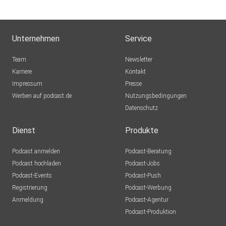
Unternehmen
Service
Team
Newsletter
Karriere
Kontakt
Impressum
Presse
Werben auf podcast.de
Nutzungsbedingungen
Datenschutz
Dienst
Produkte
Podcast anmelden
Podcast-Beratung
Podcast hochladen
Podcast-Jobs
Podcast-Events
Podcast-Push
Registrierung
Podcast-Werbung
Anmeldung
Podcast-Agentur
Podcast-Produktion