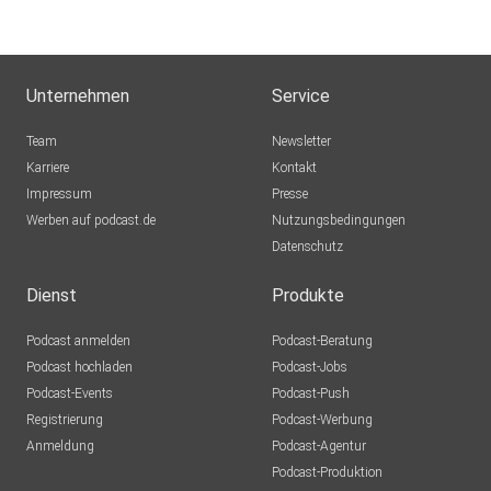
Unternehmen
Service
Team
Newsletter
Karriere
Kontakt
Impressum
Presse
Werben auf podcast.de
Nutzungsbedingungen
Datenschutz
Dienst
Produkte
Podcast anmelden
Podcast-Beratung
Podcast hochladen
Podcast-Jobs
Podcast-Events
Podcast-Push
Registrierung
Podcast-Werbung
Anmeldung
Podcast-Agentur
Podcast-Produktion