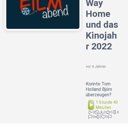
Way
Home
und das
Kinojah
r 2022
vor 4 Jahren
Konnte Tom
Holland Björn
überzeugen?
1 Stunde 43
Minuten
0
0
0
0
0
0
0