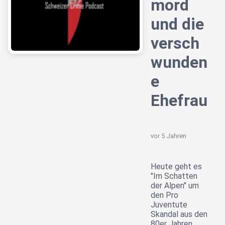
mord
und die
versch
wunden
e
Ehefrau
vor 5 Jahren
Heute geht es
"Im Schatten
der Alpen" um
den Pro
Juventute
Skandal aus den
80er Jahren.