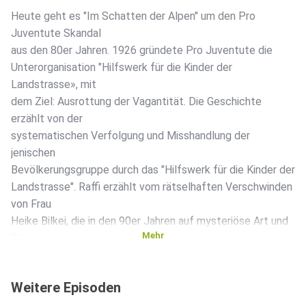
Heute geht es "Im Schatten der Alpen" um den Pro
Juventute Skandal
aus den 80er Jahren. 1926 gründete Pro Juventute die
Unterorganisation "Hilfswerk für die Kinder der
Landstrasse», mit
dem Ziel: Ausrottung der Vagantität. Die Geschichte
erzählt von der
systematischen Verfolgung und Misshandlung der
jenischen
Bevölkerungsgruppe durch das "Hilfswerk für die Kinder der
Landstrasse". Raffi erzählt vom rätselhaften Verschwinden
von Frau
Heike Bilkei, die in den 90er Jahren auf mysteriöse Art und
Mehr
Weise
entschwand. Der einzige Verdächtige ist ihr Mann, Gabor
Bilkei,
Weitere Episoden
doch wird seine Geschichte vor Gericht standhalten?