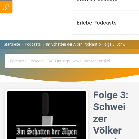
Erlebe Podcasts
Startseite
Podcasts
Im Schatten der Alpen Podcast
Folge 3: Schweizer V
Folge 3:
Schwei
zer
Völker