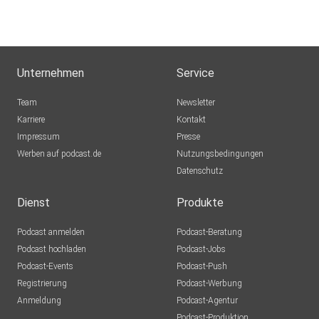
Unternehmen
Service
Team
Newsletter
Karriere
Kontakt
Impressum
Presse
Werben auf podcast.de
Nutzungsbedingungen
Datenschutz
Dienst
Produkte
Podcast anmelden
Podcast-Beratung
Podcast hochladen
Podcast-Jobs
Podcast-Events
Podcast-Push
Registrierung
Podcast-Werbung
Anmeldung
Podcast-Agentur
Podcast-Produktion