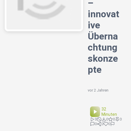
–
innovat
ive
Überna
chtung
skonze
pte
vor 2 Jahren
32
Minuten
0
0
0
0
0
0
0