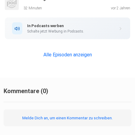
Dieses Projekt wird als Teil der Reaktion der Europäischen
32 Minuten
vor 2 Jahren
Union
auf die COVID-19-Pandemie gefördert.
In Podcasts werben
Schalte jetzt Werbung in Podcasts.
Audio in dieser Folge:
1. Künstler: Superintendant McCupcakes I Song: No Curves
Alle Episoden anzeigen
(Instrumental)
Kommentare (0)
Melde Dich an, um einen Kommentar zu schreiben.