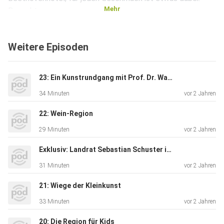
Mehr
Besucht
gemeinsam mit uns Christina Voit vom V-Hotel und Olaf
Dreesen vom
Weitere Episoden
Beethovenhotel Dreesen und erhaltet Inspirationen für
eure
nächste außergewöhnliche Reise!
23: Ein Kunstrundgang mit Prof. Dr. Walter Smerling
34 Minuten
vor 2 Jahren
Moderation: Luca Samlidis, Marie
22: Wein-Region
Knäpper
29 Minuten
vor 2 Jahren
Herausgeber: Tourismus & Congress GmbH
Region Bonn/Rhein-Sieg/Ahrweiler
Exklusiv: Landrat Sebastian Schuster im Tourismus-Gespräch
Produktion und Schnitt: Marie Knäpper
31 Minuten
vor 2 Jahren
Konzeption: Kreativ Konzept - Agentur für Werbung GmbH
21: Wiege der Kleinkunst
und
33 Minuten
vor 2 Jahren
projekt2508 GmbH
20: Die Region für Kids