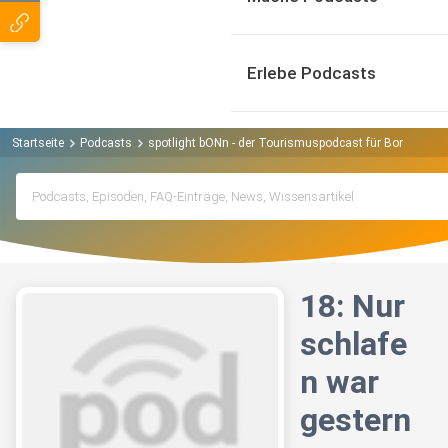
Erlebe Podcasts
Startseite
Podcasts
spotlight bONn - der Tourismuspodcast für Bonn und d
18: Nur
schlafe
n war
gestern