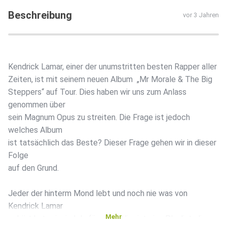
Beschreibung
vor 3 Jahren
Kendrick Lamar, einer der unumstritten besten Rapper aller
Zeiten, ist mit seinem neuen Album „Mr Morale & The Big
Steppers“ auf Tour. Dies haben wir uns zum Anlass
genommen über
sein Magnum Opus zu streiten. Die Frage ist jedoch
welches Album
ist tatsächlich das Beste? Dieser Frage gehen wir in dieser
Folge
auf den Grund.
Jeder der hinterm Mond lebt und noch nie was von
Kendrick Lamar
Mehr
gehört hat, wir sind da für euch. Hier ist eine Playlist, die