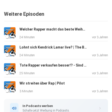
seine Diskographie auf eine Albumlänge zusammenfasst
und die sich
Weitere Episoden
anhört wie aus einem Guss.
https://open.spotify.com/playlist/7K3cio7G88ceNNJs8Ps
cET?si=0f0f3bfd296c4785
Welcher Rapper macht das beste Weihnachtsalbum? | Vol. 4
24 Minuten
vor 3 Jahren
Schickt uns eure Meinung unter
Lohnt sich Kendrick Lamar live? | The Big Steppers Tour Konzert Review | Vol. 3
fanboy.derpodcast@gmail.com oder
24 Minuten
vor 3 Jahren
auf Instagram.
Tote Rapper verkaufen besser!? - Sind Posthume Alben moralisch verwerflich? | Vol. 2
25 Minuten
vor 3 Jahren
Folgt uns auch hier:
Wir streiten über Rap | Pilot
3 Minuten
vor 3 Jahren
Instagram: @FANBOY.podcast
Youtube: FANBOY - Wir streiten über Rap
In Podcasts werben
Tiktok: @FANBOY_podcast
Schalte jetzt Werbung in Podcasts.