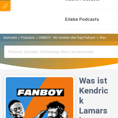
Erlebe Podcasts
Startseite
Podcasts
FANBOY - Wir streiten über Rap Podcast
Was ist Kend
Was ist
Kendric
k
Lamars