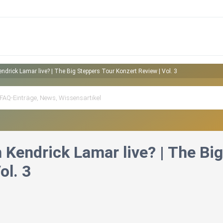
endrick Lamar live? | The Big Steppers Tour Konzert Review | Vol. 3
 Kendrick Lamar live? | The Bi
ol. 3