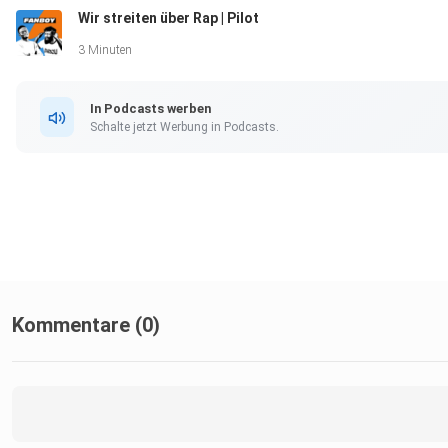
Wir streiten über Rap | Pilot
3 Minuten
Folgt uns auch hier:
In Podcasts werben
Schalte jetzt Werbung in Podcasts.
Instagram: @FANBOY.podcast
Youtube: FANBOY - Wir streiten über Rap
Tiktok: @FANBOY_podcast
Kommentare (0)