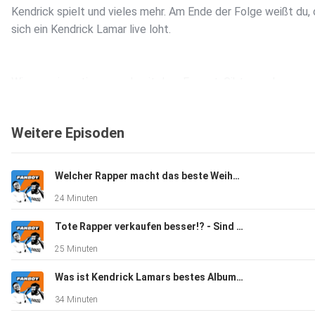
Kendrick spielt und vieles mehr. Am Ende der Folge weißt du,
sich ein Kendrick Lamar live loht.
Wir experimentieren noch mit dem Format. Gibt uns also gern
Feedback. Schlagt uns auch gerne andere Acts vor, die man li
gesehen haben muss.
Weitere Episoden
Jeder der hinterm Mond lebt und noch nie was von Kendrick 
Welcher Rapper macht das beste Weihnachtsalbum? | Vol. 4
gehört hat, wir sind da für euch. Hier ist eine Playlist, die
24 Minuten
seine Diskographie auf eine Albumlänge zusammenfasst und d
anhört wie aus einem Guss.
Tote Rapper verkaufen besser!? - Sind Posthume Alben moralisch verwerflich? | Vol. 2
https://open.spotify.com/playlist/7K3cio7G88ceNNJs8Psc
25 Minuten
Was ist Kendrick Lamars bestes Album? | Magnum Opus | Vol. 1
Schickt uns eure Meinung unter fanboy.derpodcast@gmail.c
34 Minuten
auf Instagram.