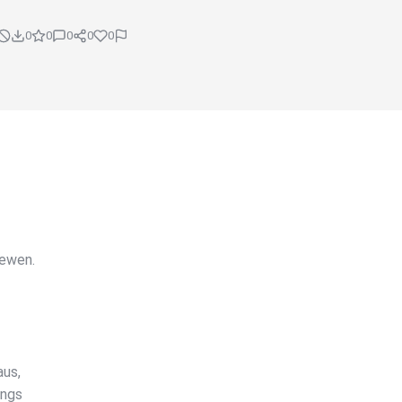
0
0
0
0
0
iewen.
aus,
ongs