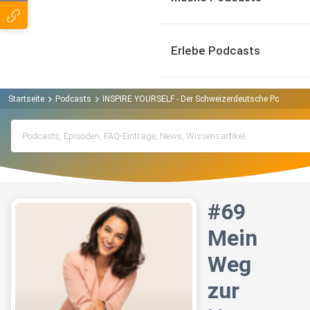
Erlebe Podcasts
Startseite
Podcasts
INSPIRE YOURSELF - Der Schweizerdeutsche Podcast fü
#69
Mein
Weg
zur