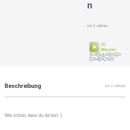
n
vor 2 Jahren
30
Minuten
0
0
0
0
0
0
0
Beschreibung
vor 2 Jahren
Wie schön, dass du da bist :)