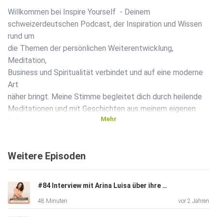
Willkommen bei Inspire Yourself - Deinem
schweizerdeutschen Podcast, der Inspiration und Wissen
rund um
die Themen der persönlichen Weiterentwicklung,
Meditation,
Business und Spiritualität verbindet und auf eine moderne
Art
näher bringt. Meine Stimme begleitet dich durch heilende
Meditationen und mit Geschichten aus meinem eigenen
Mehr
Leben, einer
grossen Portion Lebensfreude, Coaching-Tipps und
Experteninterviews teile ich mein Wissen auf eine leichte
Weitere Episoden
und
humorvolle Art. Weitere Inspirationen findest du auf
meinem
#84 Interview mit Arina Luisa über ihre Reise zu Resilienz und Erfolg
Instagram Kanal:⁠⁠⁠ https://lmy.de/tEQ48⁠⁠⁠
48 Minuten
vor 2 Jahren