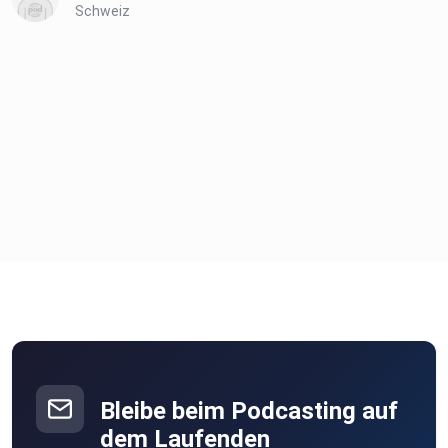
Schweiz
Links:
Instagram: ⁠⁠⁠https://lmy.de/tEQ48⁠⁠⁠
Homepage:⁠⁠⁠ https://www.antonella-patitucci.com/⁠⁠⁠
Blog: ⁠⁠⁠https://www.antonella-patitucci.com/blog⁠⁠⁠
TikTok: ⁠⁠⁠https://www.tiktok.com/@antonella_patitucci⁠⁠⁠
Facebook:
Bleibe beim Podcasting auf
⁠⁠⁠https://www.facebook.com/antonellapatiticciofficial⁠
dem Laufenden