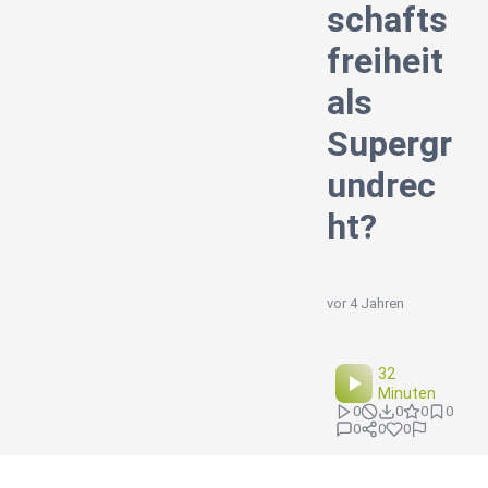
schafts
freiheit
als
Supergr
undrec
ht?
vor 4 Jahren
32
Minuten
0
0
0
0
0
0
0