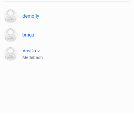
demolly
bmgu
VasDroz
Medebach