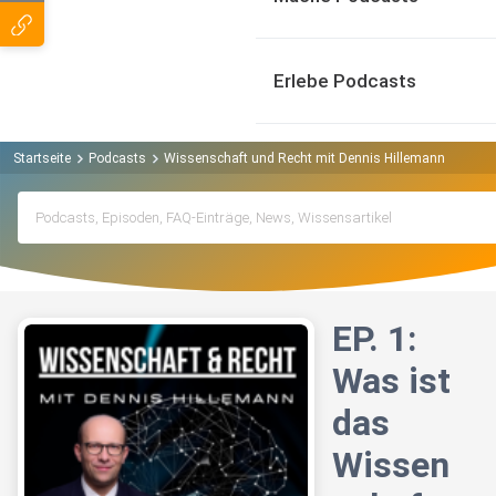
Erlebe Podcasts
Startseite
Podcasts
Wissenschaft und Recht mit Dennis Hillemann Podcas
EP. 1:
Was ist
das
Wissen