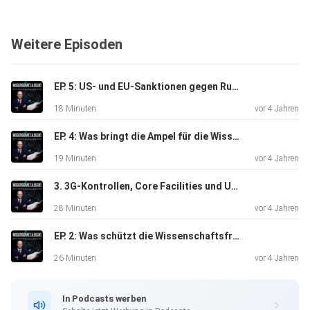
Erfahrung und Wissen von wissenschaftlichen Prozessen.
Weitere Episoden
In der ersten Folge erklärt Dennis Hillemann:
EP. 5: US- und EU-Sanktionen gegen Russland - Was müssen Hochschulen und Forschungseinrichtungen wissen?
18 Minuten
vor 4 Jahren
- Welche Rechtsmaterien umfasst das
Wissenschaftsrecht in
EP. 4: Was bringt die Ampel für die Wissenschaft?
Deutschland?
19 Minuten
vor 4 Jahren
3. 3G-Kontrollen, Core Facilities und Unterdrückung von Ansichten - Druck auf Wissenschaftsfreiheit
- In welchem Zusammenhang stehen
28 Minuten
vor 4 Jahren
Wissenschaftsfreiheit und diese
Rechtsmaterien?
EP. 2: Was schützt die Wissenschaftsfreiheit - und was nicht?
26 Minuten
vor 4 Jahren
- Ist die Wissenschaftsfreiheit ein Supergrundrecht?
In Podcasts werben