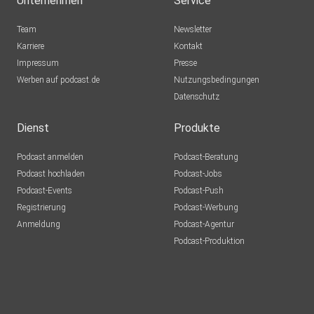
Unternehmen
Service
Team
Newsletter
Karriere
Kontakt
Impressum
Presse
Werben auf podcast.de
Nutzungsbedingungen
Datenschutz
Dienst
Produkte
Podcast anmelden
Podcast-Beratung
Podcast hochladen
Podcast-Jobs
Podcast-Events
Podcast-Push
Registrierung
Podcast-Werbung
Anmeldung
Podcast-Agentur
Podcast-Produktion