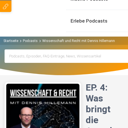
Erlebe Podcasts
Startseite
Podcasts
Wissenschaft und Recht mit Dennis Hillemann Podcas
EP. 4:
Was
bringt
die