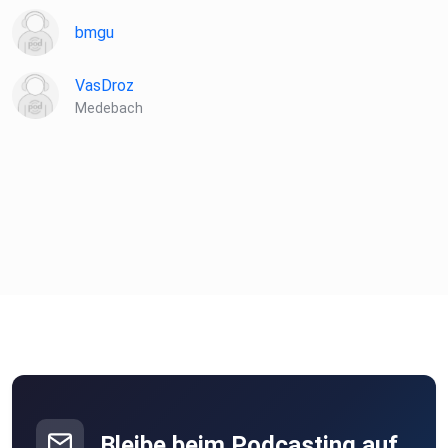
bmgu
VasDroz
Medebach
Bleibe beim Podcasting auf