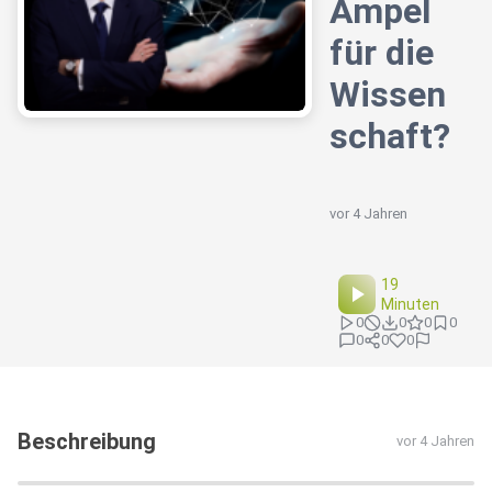
Ampel
für die
Wissen
schaft?
vor 4 Jahren
19
Minuten
0
0
0
0
0
0
0
Beschreibung
vor 4 Jahren